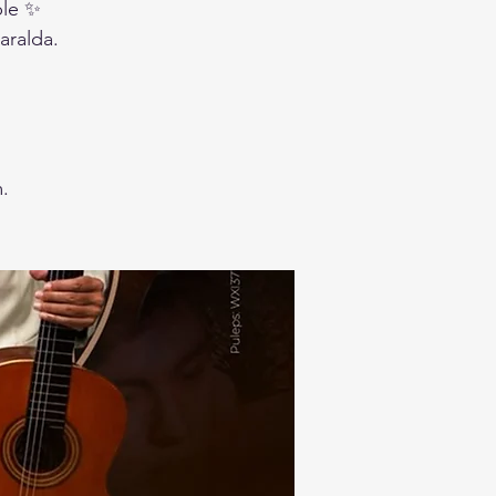
ble ✨
aralda.
.