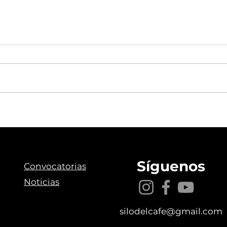
Pere Vicalet, nuevo
Conv
director asociado de la
Tem
Orquesta Filarmónica del
Café-Comfamiliar
Risaralda
Síguenos
Convocatorias
Noticias
silodelcafe@gmail.com