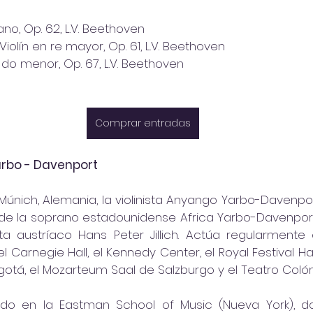
no, Op. 62, L.V. Beethoven 
iolín en re mayor, Op. 61, L.V. Beethoven 
n do menor, Op. 67, L.V. Beethoven
Comprar entradas
arbo - Davenport
Múnich, Alemania, la violinista Anyango Yarbo-Davenpor
a de la soprano estadounidense Africa Yarbo-Davenport 
a austríaco Hans Peter Jillich. Actúa regularmente 
arnegie Hall, el Kennedy Center, el Royal Festival Hall
otá, el Mozarteum Saal de Salzburgo y el Teatro Colón
o en la Eastman School of Music (Nueva York), don