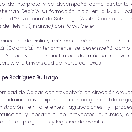
cado de Intérprete y se desempeñó como asistente 
leman. Recibió su formación inicial en la Musik Hoc
rsidad “Mozarteum” de Salzburgo (Austria) con estudios
de Helsinki (Finlandia) con Paivyt Meller.
dinadora de violín y música de cámara de la Pontific
tá (Colombia). Anteriormente se desempeñó como 
s Andes y en los institutos de música de veran
sity y la Universidad del Norte de Texas.
elipe Rodríguez Buitrago 
rsidad de Caldas con trayectoria en dirección orquesta
 administrativa. Experiencia en cargos de liderazgo, i
istración en diferentes agrupaciones y proceso
mulación y desarrollo de proyectos culturales, dir
nación de programas y logística de eventos. 