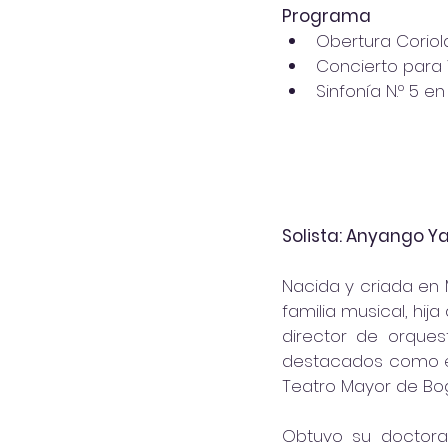
Programa
Obertura Coriola
Concierto para V
Sinfonía N.º 5 e
Solista: Anyango Y
Nacida y criada en 
familia musical, hij
director de orquest
destacados como el C
Teatro Mayor de Bog
Obtuvo su doctorad