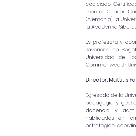
codiciado Certifi
mentor Charles Cast
(Alemania), la Unive
la Academia Sibelius 
Es profesora y coor
Javeriana de Bogo
Universidad de Lo
Commonwealth Univer
Director: Mattius F
Egresado de la Unive
pedagogía y gestión
docencia y admin
habilidades en for
estratégico, coordi