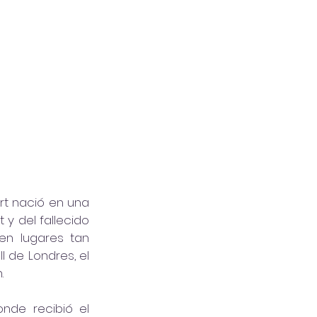
t nació en una 
y del fallecido 
en lugares tan 
 de Londres, el 
.
de recibió el 