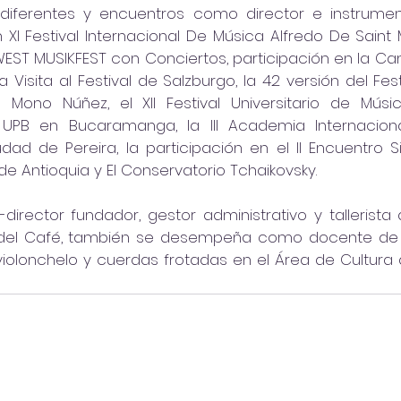
diferentes y encuentros como director e instrumenti
XI Festival Internacional De Música Alfredo De Saint 
ST MUSIKFEST con Conciertos, participación en la Cam
 Visita al Festival de Salzburgo, la 42 versión del Fes
Mono Núñez, el XII Festival Universitario de Músic
 UPB en Bucaramanga, la III Academia Internacion
udad de Pereira, la participación en el II Encuentro S
e Antioquia y El Conservatorio Tchaikovsky. 
irector fundador, gestor administrativo y tallerista 
l del Café, también se desempeña como docente de A
olonchelo y cuerdas frotadas en el Área de Cultura 