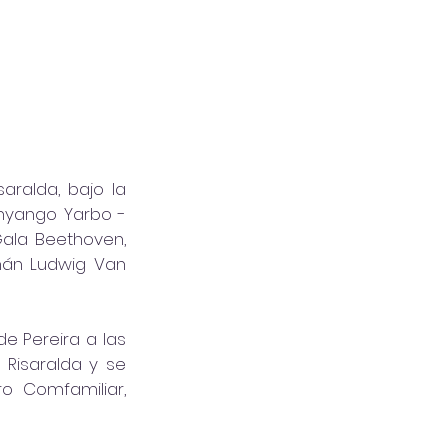
ralda, bajo la 
Anyango Yarbo - 
ala Beethoven, 
mán Ludwig Van 
 Pereira a las 
Risaralda y se 
o Comfamiliar, 