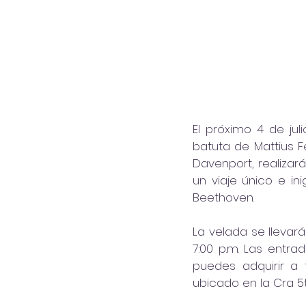
El próximo 4 de jul
batuta de Mattius Fe
Davenport, realizar
un viaje único e i
Beethoven.
La velada se llevar
7:00 p.m. Las entra
puedes adquirir a 
ubicado en la Cra 5ta