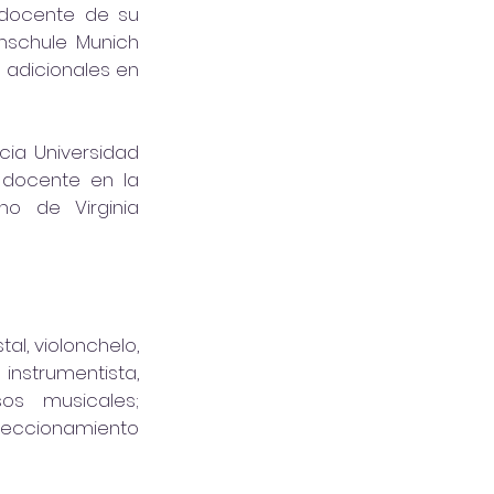
docente de su 
hschule Munich 
 adicionales en 
ia Universidad 
docente en la 
o de Virginia 
l, violonchelo, 
nstrumentista, 
s musicales; 
eccionamiento 