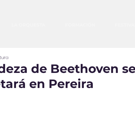
LA ORQUESTA
FORMACIÓN
FESTIVA
tura
deza de Beethoven s
tará en Pereira