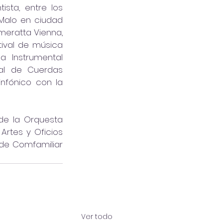
sta, entre los 
Malo en ciudad 
eratta Vienna, 
tival de música 
a Instrumental 
al de Cuerdas 
infónico con la 
de la Orquesta 
rtes y Oficios 
de Comfamiliar 
Ver todo