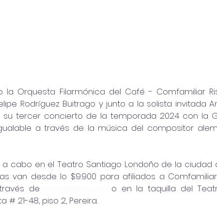
io la Orquesta Filarmónica del Café - Comfamiliar Risa
lipe Rodríguez Buitrago y junto a la solista invitada 
á su tercer concierto de la temporada 2024 con la G
nigualable a través de la música del compositor ale
á a cabo en el Teatro Santiago Londoño de la ciudad de
das van desde lo $9.900 para afiliados a Comfamiliar 
través de 
latiquetera.com
 o en la taquilla del Teatr
 # 21-48, piso 2, Pereira.